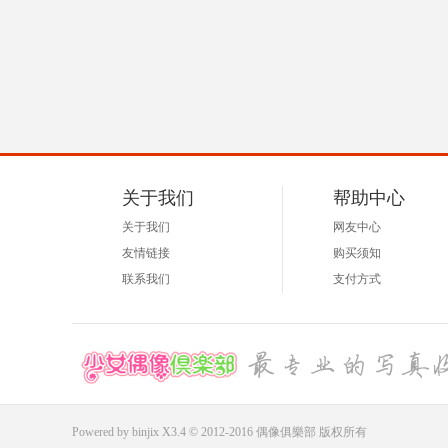
关于我们
帮助中心
关于我们
网友中心
友情链接
购买须知
联系我们
支付方式
Powered by
binjix
X3.4 © 2012-2016
偶像俱樂部
版权所有