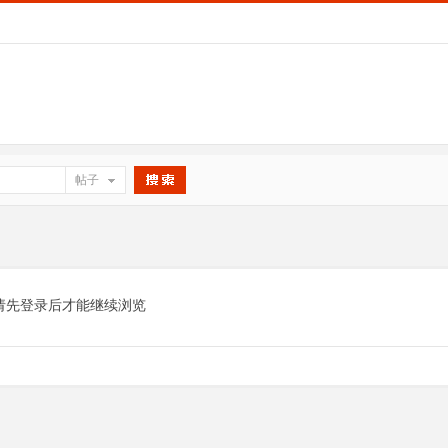
帖子
搜索
请先登录后才能继续浏览