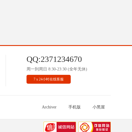
QQ:2371234670
周一到周日 8:30-23:30 (全年无休)
7 x 24小时在线客服
Archiver
手机版
小黑屋